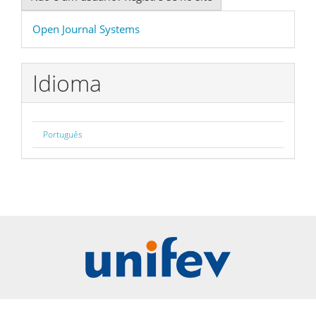
Desenvolvido
Open Journal Systems
por
Idioma
Português