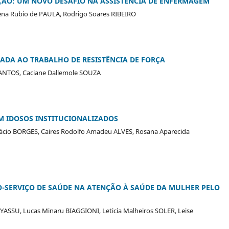
AÇÃO: UM NOVO DESAFIO NA ASSISTÊNCIA DE ENFERMAGEM
rena Rubio de PAULA, Rodrigo Soares RIBEIRO
NADA AO TRABALHO DE RESISTÊNCIA DE FORÇA
SANTOS, Caciane Dallemole SOUZA
M IDOSOS INSTITUCIONALIZADOS
ifácio BORGES, Caires Rodolfo Amadeu ALVES, Rosana Aparecida
O-SERVIÇO DE SAÚDE NA ATENÇÃO À SAÚDE DA MULHER PELO
YASSU, Lucas Minaru BIAGGIONI, Leticia Malheiros SOLER, Leise